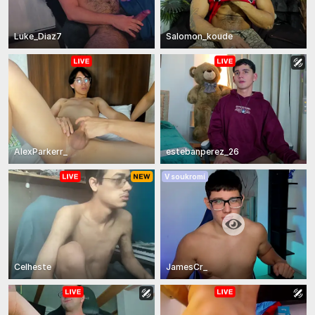
Luke_Diaz7
Salomon_koude
AlexParkerr_
estebanperez_26
V soukromí
Celheste
JamesCr_