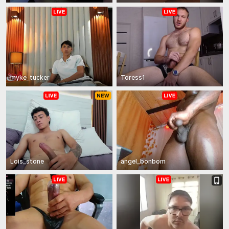
myke_tucker
Toress1
Lois_stone
angel_bonbom