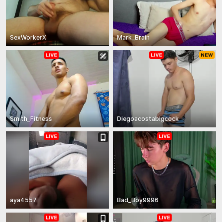
SexWorkerX
Mark_Brain
Smith_Fitness
Diegoacostabigcock
aya4557
Bad_Boy9996