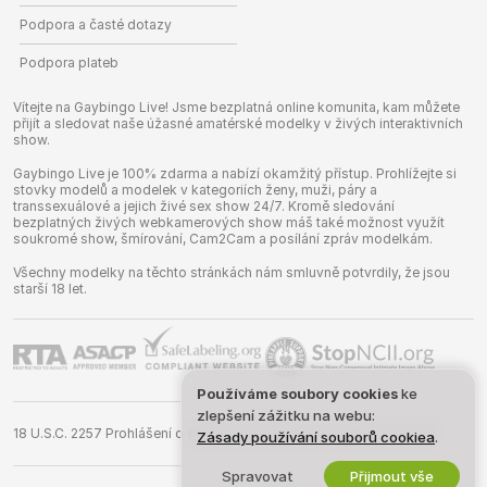
Podpora a časté dotazy
Podpora plateb
Vítejte na Gaybingo Live! Jsme bezplatná online komunita, kam můžete
přijít a sledovat naše úžasné amatérské modelky v živých interaktivních
show.
Gaybingo Live je 100% zdarma a nabízí okamžitý přístup. Prohlížejte si
stovky modelů a modelek v kategoriích ženy, muži, páry a
transsexuálové a jejich živé sex show 24/7. Kromě sledování
bezplatných živých webkamerových show máš také možnost využít
soukromé show, šmírování, Cam2Cam a posílání zpráv modelkám.
Všechny modelky na těchto stránkách nám smluvně potvrdily, že jsou
starší 18 let.
Používáme soubory cookies
ke
zlepšení zážitku na webu:
18 U.S.C. 2257 Prohlášení o shodě s požadavky na vedení záznamů
Zásady používání souborů cookiea
.
Spravovat
Přijmout vše