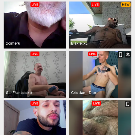
xcimeru
Blaxie_xL
SanFrantsisko
Cristian__Dior