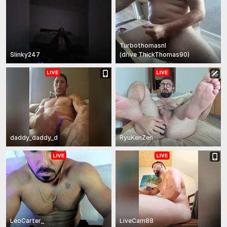
Turbothomasnl
Slinky247
(
dříve
ThickThomas90
)
daddy_daddy_d
RyuKenZen
LeoCarter_
LiveCam88