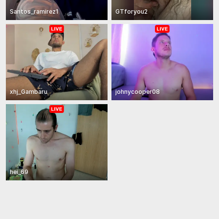
Santos_ramirez1
GTforyou2
xhj_Gambaru
johnycooper08
hei_69