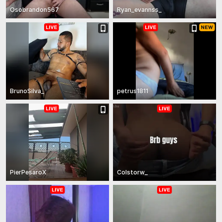
Osobrandon567
Ryan_evannss_
BrunoSilva_
petrus1811
PierPesaroX
Colstorw_