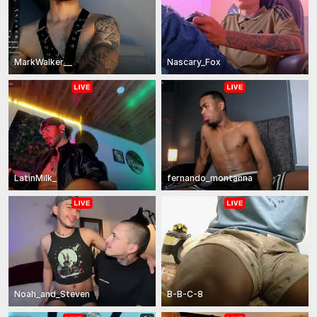
MarkWalker__
Nascary_Fox
LatinMilk_
fernando_montanna
Noah_and_Steven
B-B-C-8