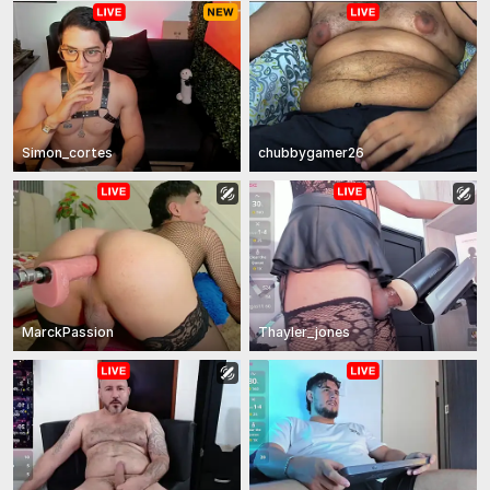
Simon_cortes
chubbygamer26
MarckPassion
Thayler_jones