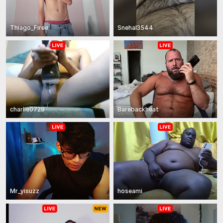
Thiago_Firee
Snehal3544
charlie0728
Barebackheat
Mr_yisuzz
hoseami