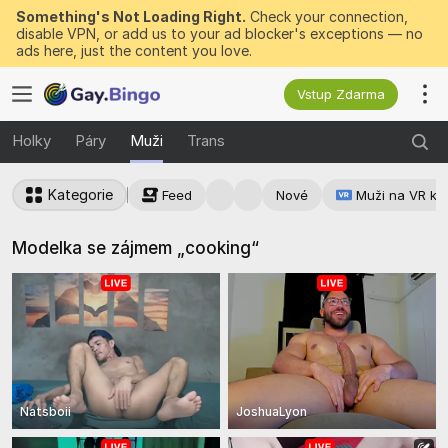
Something's Not Loading Right.
Check your connection,
disable VPN, or add us to your ad blocker's exceptions — no
ads here, just the content you love.
Vstup Zdarma
Holky
Páry
Muži
Trans
Kategorie
Feed
Nové
Muži na VR k
Modelka se zájmem „cooking“
Natsboii
JoshuaLyon