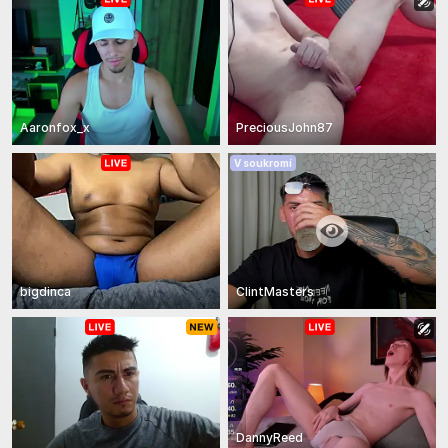
Aaronfox_x
PreciousJohn87
V soukromí
bigdinca
ClintMasters
DannyReed