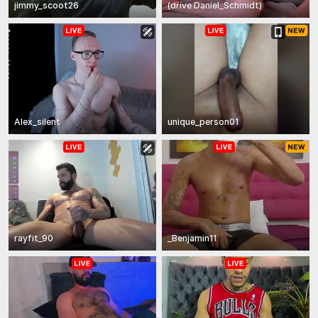
jimmy_scoot26
(
dříve
Daniel_Schmidt
)
Alex_silent
unique_person01
rayfit_90
_Benjamin11