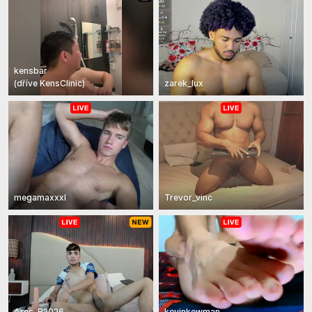
kensbar
(
dříve
KensClinic
)
zarek_lux
megamaxxxl
Trevor_vinc
Ares_B2026
kevinkewman