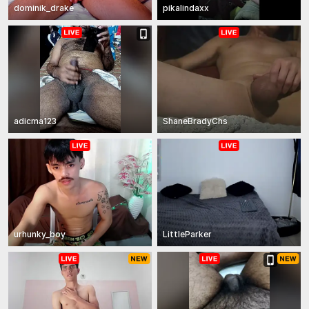
dominik_drake
pikalindaxx
adicma123
ShaneBradyChs
urhunky_boy
LittleParker