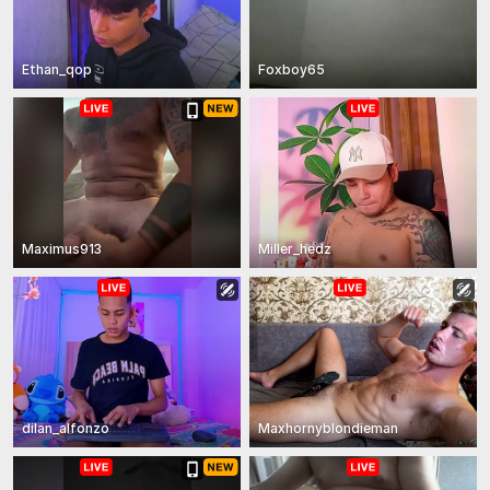
Ethan_qop
Foxboy65
Maximus913
Miller_hedz
dilan_alfonzo
Maxhornyblondieman