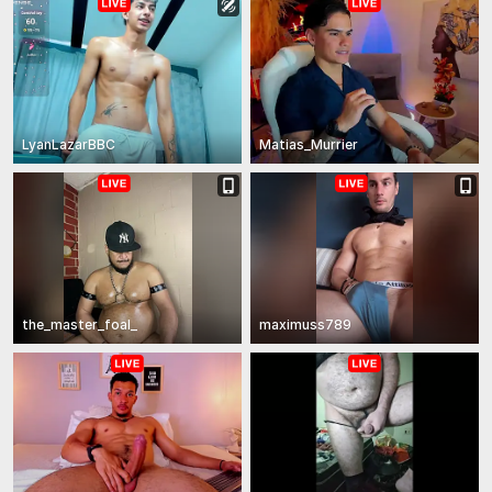
LyanLazarBBC
Matias_Murrier
the_master_foal_
maximuss789