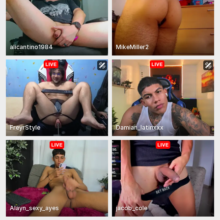
alicantino1984
MikeMiller2
FreyrStyle
Damian_latinxxx
Alayn_sexy_ayes
jacob_cole