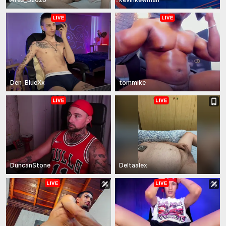
Den_BlueXx
tommike
DuncanStone
Deltaalex