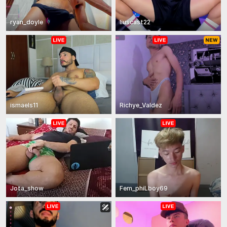
ryan_doyle
liuscast22
ismaels11
Richye_Valdez
Jota_show
Fem_phiLboy69