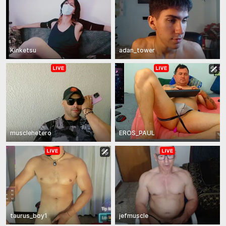
Kinketsu
adan_tower
musclehetero
EROS_PAUL
taurus_boy1
jefmuscle